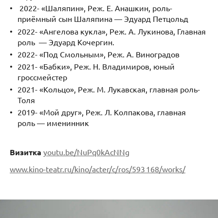
2022- «Шаляпин», Реж. Е. Анашкин, роль-
приёмный сын Шаляпина — Эдуард Петцольд
2022- «Ангелова кукла», Реж. А. Лукинова, Главная
роль — Эдуард Кочергин.
2022- «Под Смольным», Реж. А. Виноградов
2021- «Бабки», Реж. Н. Владимиров, юный
гроссмейстер
2021- «Кольцо», Реж. М. Лукавская, главная роль-
Толя
2019- «Мой друг», Реж. Л. Колпакова, главная
роль — именинник
Визитка
youtu.be/NuPq0kAcNNg
www.kino-teatr.ru/kino/acter/c/ros/593 168/works/