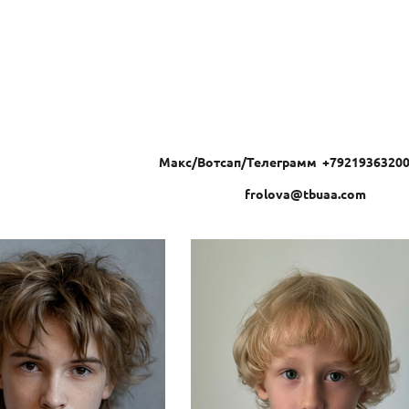
Макс/Вотсап/Телеграмм +79219363200 
frolova@tbuaa.com