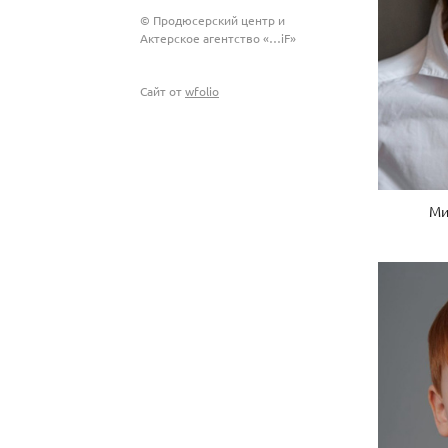
© Продюсерский центр и
Актерское агентство «…iF»
Сайт от
wfolio
Ми