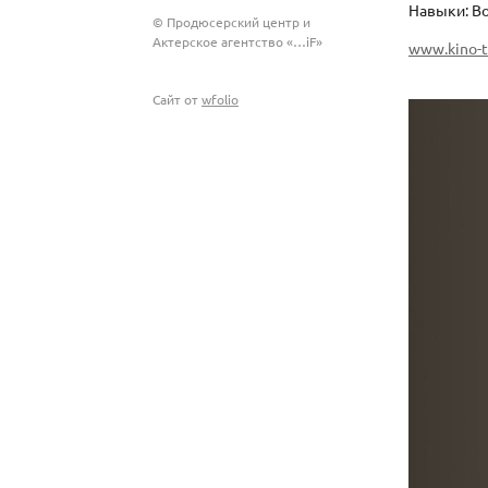
Навыки: Во
© Продюсерский центр и
Актерское агентство «…iF»
www.kino-te
Сайт от
wfolio