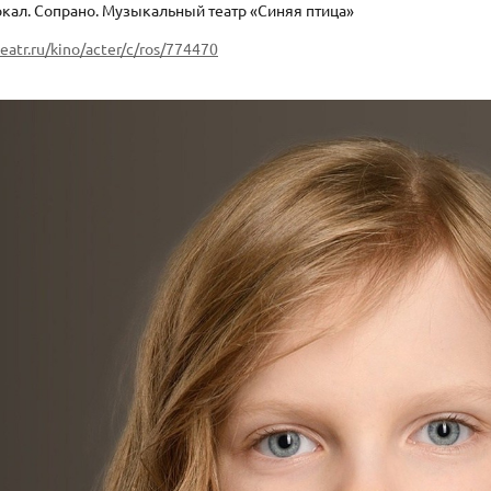
кал. Сопрано. Музыкальный театр «Синяя птица»
atr.ru/kino/acter/c/ros/774470