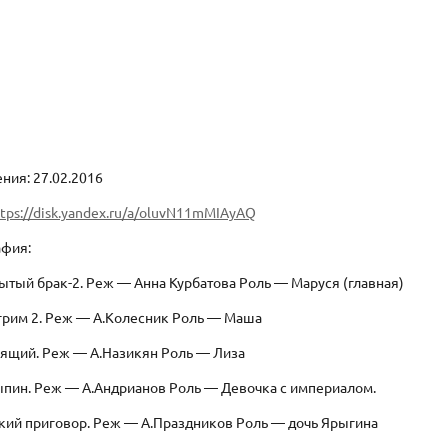
ния: 27.02.2016
tps://disk.yandex.ru/a/oluvN11mMIAyAQ
афия:
тый брак-2. Реж — Анна Курбатова Роль — Маруся (главная)
грим 2. Реж — А.Колесник Роль — Маша
оящий. Реж — А.Назикян Роль — Лиза
ыпин. Реж — А.Андрианов Роль — Девочка с империалом.
кий приговор. Реж — А.Праздников Роль — дочь Ярыгина